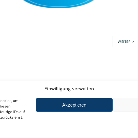
WEITER
Einwilligung verwalten
tar abzugeben.
Cookies, um
Akzeptieren
diesen
eutige IDs auf
 zurückziehst,
Theißen Power & Charge GmbH