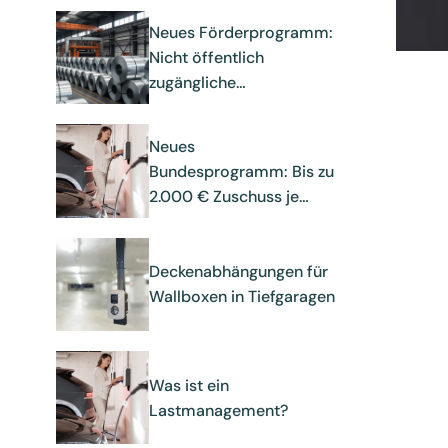
Neues Förderprogramm:
Nicht öffentlich
zugängliche
Ladeinfrastruktur für
batterieelektrische
Neues
schwere Nutzfahrzeuge
Bundesprogramm: Bis zu
im Güterverkehr (KMU)
2.000 € Zuschuss je
Stellplatz für
Ladeinfrastruktur am
Mehrparteienhaus
Deckenabhängungen für
Wallboxen in Tiefgaragen
Was ist ein
Lastmanagement?