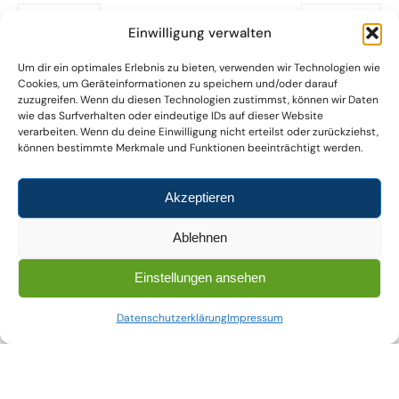
ZURÜCK
WEITER
Einwilligung verwalten
Um dir ein optimales Erlebnis zu bieten, verwenden wir Technologien wie
Cookies, um Geräteinformationen zu speichern und/oder darauf
Kategorieübersicht
zuzugreifen. Wenn du diesen Technologien zustimmst, können wir Daten
wie das Surfverhalten oder eindeutige IDs auf dieser Website
Umgesetzte Projekte
verarbeiten. Wenn du deine Einwilligung nicht erteilst oder zurückziehst,
können bestimmte Merkmale und Funktionen beeinträchtigt werden.
Technik Blog
Letzte Beiträge
Akzeptieren
Ablehnen
Einstellungen ansehen
GEIG Novelle 2026
Datenschutzerklärung
Impressum