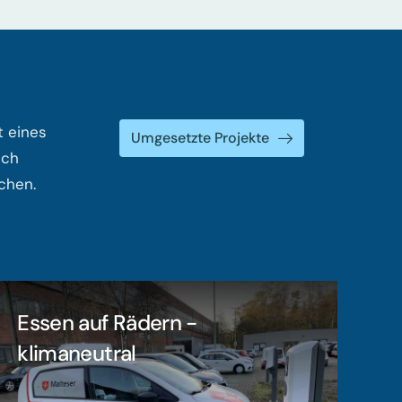
t eines
Umgesetzte Projekte
ich
ichen.
Essen auf Rädern -
klimaneutral