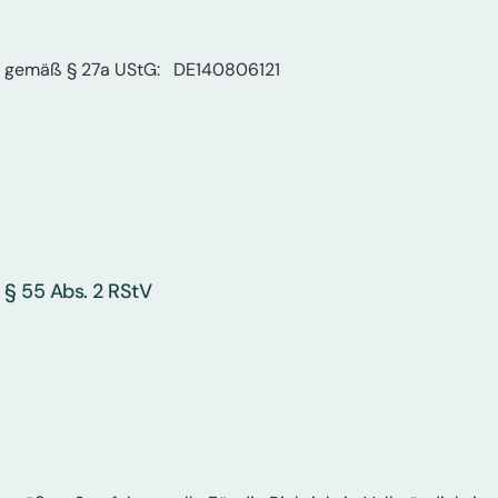
r gemäß § 27a UStG: DE140806121
 § 55 Abs. 2 RStV