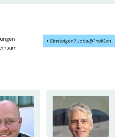
rungen
Einsteigen? Jobs@Theißen
meinsam