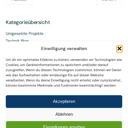
Kategorieübersicht
Umgesetzte Projekte
Technik Blog
Einwilligung verwalten
Letzte Beiträge
Um dir ein optimales Erlebnis zu bieten, verwenden wir Technologien wie
Cookies, um Geräteinformationen zu speichern und/oder darauf
zuzugreifen. Wenn du diesen Technologien zustimmst, können wir Daten
wie das Surfverhalten oder eindeutige IDs auf dieser Website
verarbeiten. Wenn du deine Einwilligung nicht erteilst oder zurückziehst,
GEIG Novelle 2026
können bestimmte Merkmale und Funktionen beeinträchtigt werden.
Akzeptieren
Ablehnen
Neues Förderprogramm: Nicht öffentlich
Einstellungen ansehen